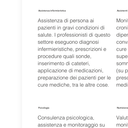
Assistenza infermieristica
Assistenti 
Assistenza di persona ai
Monit
pazienti in gravi condizioni di
croni
salute. I professionisti di questo
dipe
settore eseguono diagnosi
conv
infermieristiche, prescrizioni e
cure 
procedure quali sonde,
super
inserimento di cateteri,
somm
applicazione di medicazioni,
(su 
preparazione dei pazienti per le
presc
cure mediche, tra le altre cose.
medic
Psicologia
Nutrizion
Consulenza psicologica,
Valut
assistenza e monitoraggio su
moni