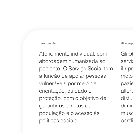
Lavoro sociale
Fisioterap
Atendimento individual, com
Gli o
abordagem humanizada ao
servi
paciente. O Serviço Social tem
il ri
a função de apoiar pessoas
motor
vulneráveis por meio de
pazie
orientação, cuidado e
alter
proteção, com o objetivo de
disfu
garantir os direitos da
dimin
população e o acesso às
musco
políticas sociais.
cardi