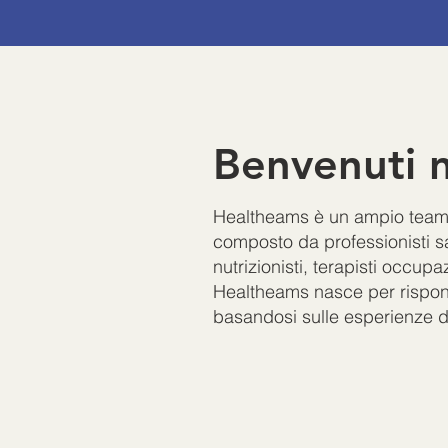
Benvenuti 
Healtheams è un ampio team mu
composto da professionisti sani
nutrizionisti, terapisti occupazi
Healtheams nasce per risponde
basandosi sulle esperienze di p