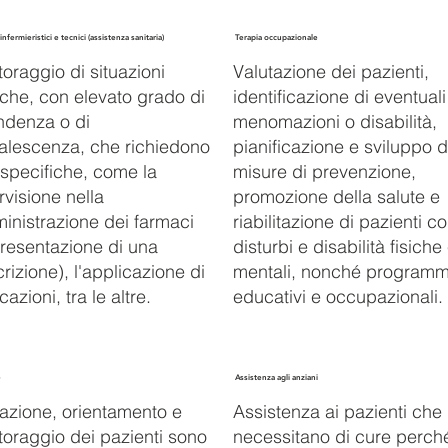
infermieristici e tecnici (assistenza sanitaria)
Terapia occupazionale
oraggio di situazioni
Valutazione dei pazienti,
che, con elevato grado di
identificazione di eventuali
ndenza o di
menomazioni o disabilità,
alescenza, che richiedono
pianificazione e sviluppo d
specifiche, come la
misure di prevenzione,
visione nella
promozione della salute e
inistrazione dei farmaci
riabilitazione di pazienti c
presentazione di una
disturbi e disabilità fisiche
rizione), l'applicazione di
mentali, nonché programm
azioni, tra le altre.
educativi e occupazionali.
e
Assistenza agli anziani
azione, orientamento e
Assistenza ai pazienti che
toraggio dei pazienti sono
necessitano di cure perch