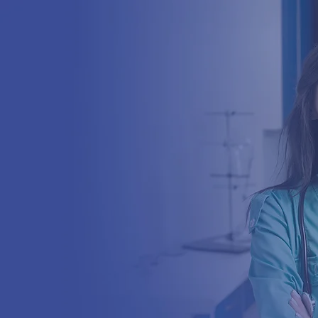
Entra a far part
sanitario più co