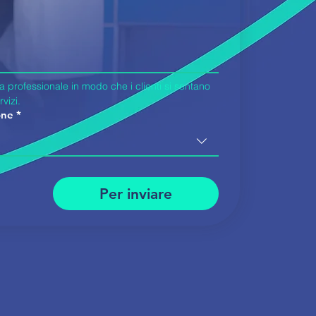
 professionale in modo che i clienti si sentano 
rvizi.
one
*
Per inviare