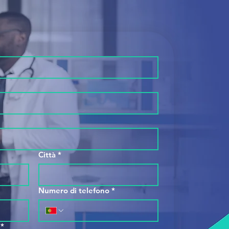
Città
*
Numero di telefono
*
*