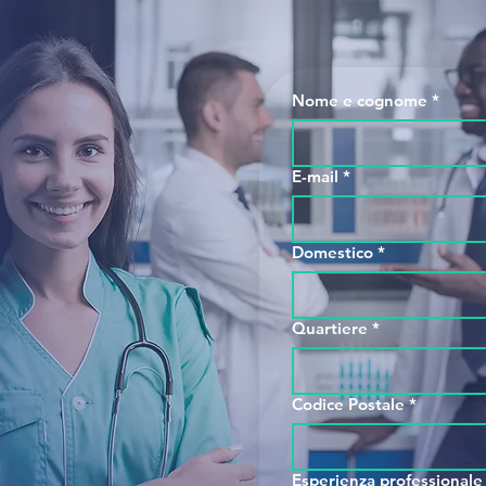
Nome e cognome
*
E-mail
*
Domestico
*
e del team
Quartiere
*
mpleto
Codice Postale
*
Esperienza professionale